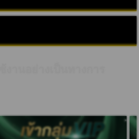
ใช้งานอย่างเป็นทางการ