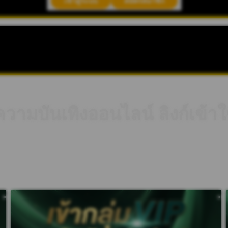
เข้าสู่ระบบ
สมัครสมาชิก
Slot
สล็อต
บ้านผลบอล
KHAB555 สล็อต
สล็อต KHAB555
วามบันเทิงออนไลน์ ลิงก์เข้า