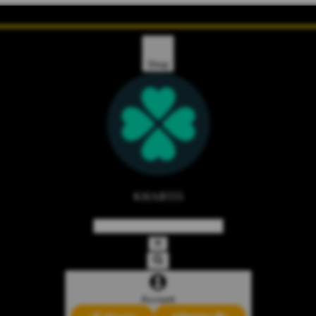
Shop
KHAB555
Account