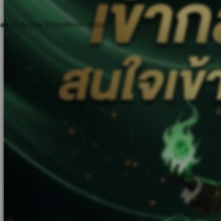
ate an account to favorite this design!