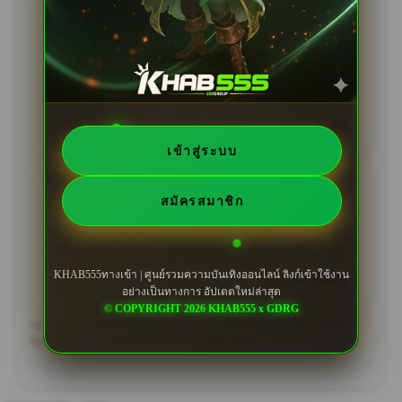
Tanai
?????
ตั้งแต่เข้าร่วมกับ KHAB555 ฉันรู้สึกสะดวกสบายมากขึ้น
เนื่องจากมีตัวเลือกของสล็อตออนไลน์ที่ครบถ้วน
กระบวนการฝากเงินรวดเร็ว และข้อมูลผลลัพธ์มีการ
อัปเดตอย่างตรงเวลา
28 Jan 2026
Member Aktif
เข้าสู่ระบบ
Runay
?????
สมัครสมาชิก
ในความเห็นของฉัน ระบบของ KHAB555 มีความเสถียร
และแทบไม่เกิดปัญหา การใช้งานสะดวกมากขึ้น และการ
ถอนเงินมักดำเนินการได้อย่างราบรื่นโดยไม่ล่าช้า
KHAB555ทางเข้า | ศูนย์รวมความบันเทิงออนไลน์ ลิงก์เข้าใช้งาน
12 Jan 2026
Live Chat Support
อย่างเป็นทางการ อัปเดตใหม่ล่าสุด
© COPYRIGHT 2026 KHAB555 x GDRG
*ความคิดเห็นข้างต้นเป็นประสบการณ์ของผู้ใช้งาน โปรดใช้งานอย่างมี
วิจารณญาณและปฏิบัติตามกฎระเบียบที่เกี่ยวข้อง