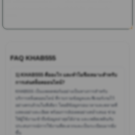
ที่ราบรื่นและสะดวกสบาย เข้าร่วมตอนนี้และเป็นส่วนหนึ่งของ
แพลตฟอร์มความบันเทิงออนไลน์ที่เชื่อถือได้ พร้อมเกมที่ครบครันใน
ที่เดียว
FAQ KHAB555
1) KHAB555 คืออะไร และทำไมจึงเหมาะสำหรับ
การเล่นสล็อตออนไลน์?
KHAB555 เป็นแพลตฟอร์มอย่างเป็นทางการสำหรับ
บริการสล็อตออนไลน์ ที่รวบรวมข้อมูลและฟีเจอร์เกมไว้
อย่างครบถ้วนในที่เดียว โดยมีข้อมูลรอบเวลาและตลาดที่
แสดงอย่างละเอียด พร้อมการอัปเดตอย่างสม่ำเสมอ ช่วย
ให้ผู้ใช้งานเข้าถึงข้อมูลล่าสุดได้ง่าย และเพลิดเพลินกับ
ประสบการณ์การใช้งานที่สะดวกและเป็นระเบียบมากยิ่ง
ขึ้น