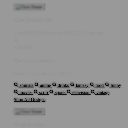
Cart Preview (0)
You're
IDR5,000
Away from
FREE US Shipping!
$0
IDR5,000
Your Cart is empty...
Discover something you'll love!
animals
anime
drinks
fantasy
food
funny
movies
sci-fi
sports
television
vintage
Shop All Designs
Shop Designs