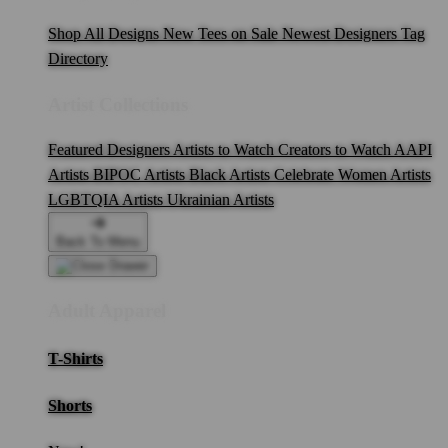
Shop All Designs
New Tees on Sale
Newest Designers
Tag
Directory
Artist Collections
Featured Designers
Artists to Watch
Creators to Watch
AAPI
Artists
BIPOC Artists
Black Artists
Celebrate Women Artists
LGBTQIA Artists
Ukrainian Artists
Back To Menu
Adult Apparel
T-Shirts
Shorts