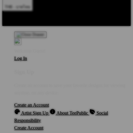
THB - บาทไทย
Product Safety
Intellectual Property Policy
CA: Do Not Sell My
Personal Information
Privacy Policy
Terms
Welcome Guest!
Log In
Sign Up
Create an account to save your favorite designs for viewing
anytime, on any device.
Create an Account
Artist Sign Up
About TeePublic
Social
Responsibility
Create Account