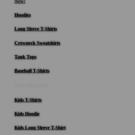
New!
Hoodies
Long Sleeve T-Shirts
Crewneck Sweatshirts
Tank Tops
Baseball T-Shirts
Kids Apparel
Kids T-Shirts
Kids Hoodie
Kids Long Sleeve T-Shirt