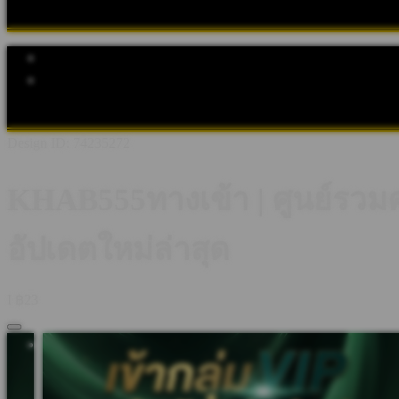
Explore Categories
Popular Products
Shop All Designs
KHAB555
KHAB555 เข้าสู่ระบบ
KHAB555 TH 
Design ID: 74235272
KHAB555ทางเข้า | ศูนย์รวมค
อัปเดตใหม่ล่าสุด
I
฿23