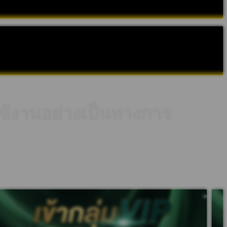
ใช้งานอย่างเป็นทางการ