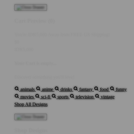
Cart Preview (0)
You're
IDR5,000
Away from
FREE US Shipping!
$0
IDR5,000
Your Cart is empty...
Discover something you'll love!
animals
anime
drinks
fantasy
food
funny
movies
sci-fi
sports
television
vintage
Shop All Designs
Shop Designs