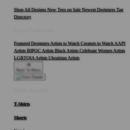
Shop All Designs
New Tees on Sale
Newest Designers
Tag
Directory
Artist Collections
Featured Designers
Artists to Watch
Creators to Watch
AAPI
Artists
BIPOC Artists
Black Artists
Celebrate Women Artists
LGBTQIA Artists
Ukrainian Artists
Back To Menu
Adult Apparel
T-Shirts
Shorts