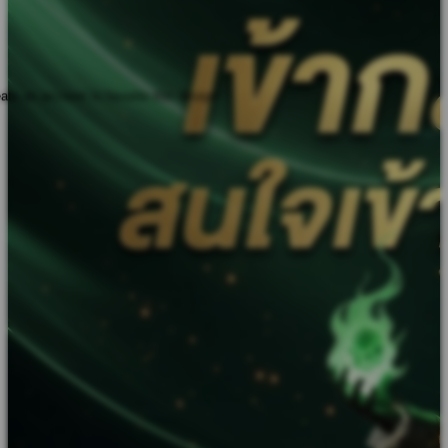
ate an account to favorite this design!