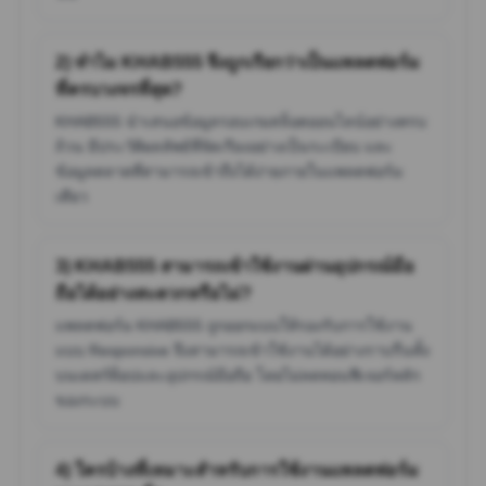
2) ทำไม KHAB555 จึงถูกเรียกว่าเป็นแพลตฟอร์ม
ที่ครบวงจรที่สุด?
KHAB555 นำเสนอข้อมูลรอบเกมสล็อตออนไลน์อย่างครบ
ถ้วน มีประวัติผลลัพธ์ที่จัดเรียงอย่างเป็นระเบียบ และ
ข้อมูลตลาดที่สามารถเข้าถึงได้ง่ายภายในแพลตฟอร์ม
เดียว
3) KHAB555 สามารถเข้าใช้งานผ่านอุปกรณ์มือ
ถือได้อย่างสะดวกหรือไม่?
แพลตฟอร์ม KHAB555 ถูกออกแบบให้รองรับการใช้งาน
แบบ Responsive จึงสามารถเข้าใช้งานได้อย่างราบรื่นทั้ง
บนเดสก์ท็อปและอุปกรณ์มือถือ โดยไม่ลดทอนฟีเจอร์หลัก
ของระบบ
4) ใครบ้างที่เหมาะสำหรับการใช้งานแพลตฟอร์ม