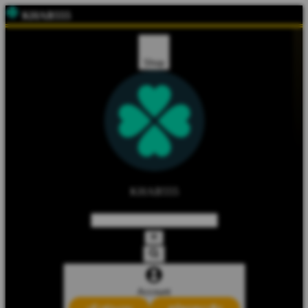
KHAB555
Shop
KHAB555
Account