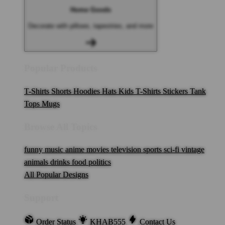
Home Goods
Decorate with pillows, tapestries, and more
Popular Products
T-Shirts
Shorts
Hoodies
Hats
Kids T-Shirts
Stickers
Tank
Tops
Mugs
Browse All Topics
funny
music
anime
movies
television
sports
sci-fi
vintage
animals
drinks
food
politics
All Popular Designs
Support
Order Status
KHAB555
Contact Us