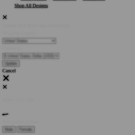
Shop All Designs
Update Your Browsing Preferences
Shipping Country:
Currency:
Cancel
Katie:
5'10"
160
Select your person:
Male
Female