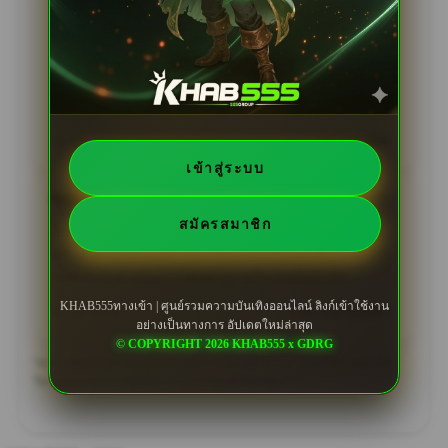
Tanai
?????
ตั้งแต่เข้าร่วมกับ KHAB555 ฉันรู้สึกสะดวกสบายมากขึ้น
เนื่องจากมีตัวเลือกของสล็อตออนไลน์ที่ครบถ้วน
กระบวนการฝากเงินรวดเร็ว และข้อมูลผลลัพธ์มีการ
อัปเดตอย่างตรงเวลา
28 Jan 2026
Member Aktif
เข้าสู่ระบบ
Runay
?????
สมัครสมาชิก
ในความเห็นของฉัน ระบบของ KHAB555 มีความเสถียร
และแทบไม่เกิดปัญหา การใช้งานสะดวกมากขึ้น และการ
ถอนเงินมักดำเนินการได้อย่างราบรื่นโดยไม่ล่าช้า
KHAB555ทางเข้า | ศูนย์รวมความบันเทิงออนไลน์ ลิงก์เข้าใช้งาน
12 Jan 2026
Live Chat Support
อย่างเป็นทางการ อัปเดตใหม่ล่าสุด
© COPYRIGHT 2026 KHAB555 x GDRG
*ความคิดเห็นข้างต้นเป็นประสบการณ์ของผู้ใช้งาน โปรดใช้งานอย่างมี
วิจารณญาณและปฏิบัติตามกฎระเบียบที่เกี่ยวข้อง