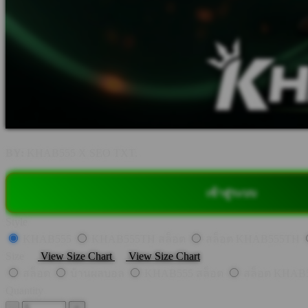
BY:
KHAB555 X SEO TXT.
เข้าสู่ระบบ
Style
KHAB555
KHAB555TH สล็อต
สล็อต KHAB555TH
Size
View Size Chart
View Size Chart
สล็อต
บ้านผลบอล
KHAB555 สล็อต
สล็อต KHAB
Quantity