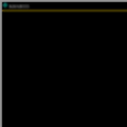
KHAB555