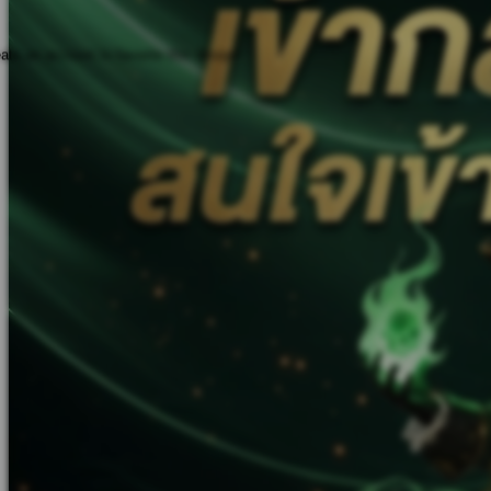
ate an account to favorite this design!