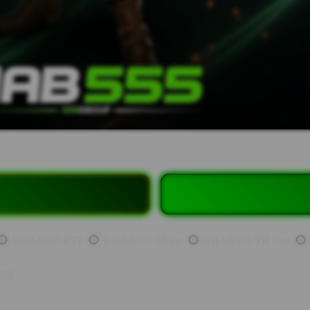
KHAB555 RTP
KHAB555 สล็อต
KHAB555 TH Slot
555