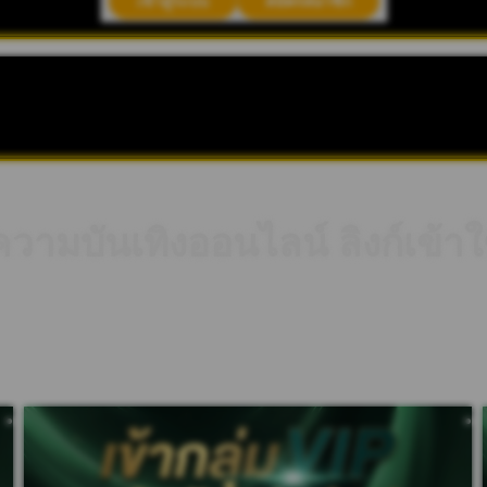
เข้าสู่ระบบ
สมัครสมาชิก
Slot
สล็อต
บ้านผลบอล
KHAB555 สล็อต
สล็อต KHAB555
วามบันเทิงออนไลน์ ลิงก์เข้า