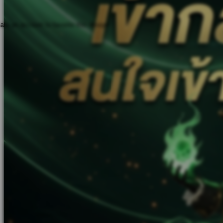
ate an account to favorite this design!