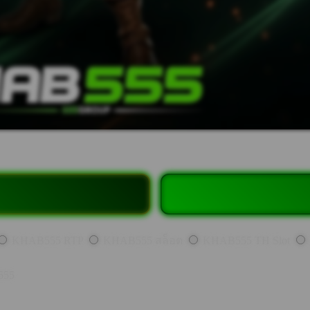
KHAB555 RTP
KHAB555 สล็อต
KHAB555 TH Slot
555