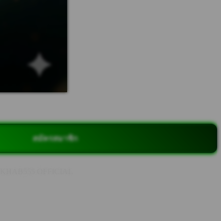
สมัครสมาชิก
KHAB555 OFFICIAL