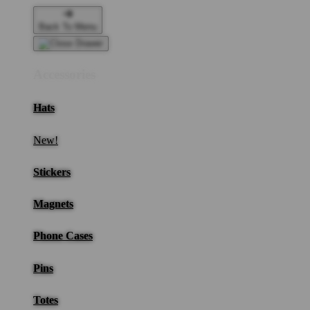
Back To Menu
Accessories
Hats
New!
Stickers
Magnets
Phone Cases
Pins
Totes