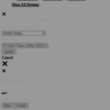
Shop All Designs
Update Your Browsing Preferences
Shipping Country:
Currency:
Cancel
Katie:
5'10"
160
Select your person:
Male
Female