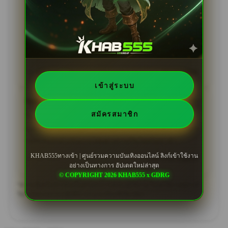
Tanai
?????
ตั้งแต่เข้าร่วมกับ KHAB555 ฉันรู้สึกสะดวกสบายมากขึ้น
เนื่องจากมีตัวเลือกของสล็อตออนไลน์ที่ครบถ้วน
กระบวนการฝากเงินรวดเร็ว และข้อมูลผลลัพธ์มีการ
อัปเดตอย่างตรงเวลา
28 Jan 2026
Member Aktif
เข้าสู่ระบบ
Runay
?????
สมัครสมาชิก
ในความเห็นของฉัน ระบบของ KHAB555 มีความเสถียร
และแทบไม่เกิดปัญหา การใช้งานสะดวกมากขึ้น และการ
ถอนเงินมักดำเนินการได้อย่างราบรื่นโดยไม่ล่าช้า
KHAB555ทางเข้า | ศูนย์รวมความบันเทิงออนไลน์ ลิงก์เข้าใช้งาน
12 Jan 2026
Live Chat Support
อย่างเป็นทางการ อัปเดตใหม่ล่าสุด
© COPYRIGHT 2026 KHAB555 x GDRG
*ความคิดเห็นข้างต้นเป็นประสบการณ์ของผู้ใช้งาน โปรดใช้งานอย่างมี
วิจารณญาณและปฏิบัติตามกฎระเบียบที่เกี่ยวข้อง