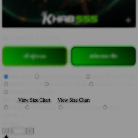
BY:
KHAB555 X SEO TXT.
เข้าสู่ระบบ
สมัครสมาชิก
Style
KHAB555
KHAB555TH สล็อต
สล็อต KHAB555TH
KHAB555 RTP
KHAB555 สล็อต
KHAB555 TH Slot
KHAB555 OFFICIAL
Size
View Size Chart
View Size Chart
สล็อต
บ้านผลบอล
KHAB555 สล็อต
สล็อต
KHAB555
Quantity
-
+