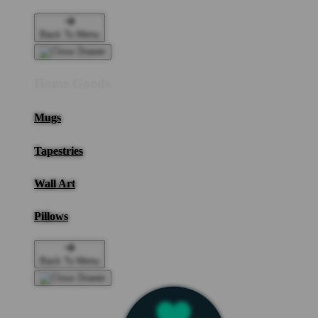
Back To Menu
Home Goods
Mugs
Tapestries
Wall Art
Pillows
Back To Menu