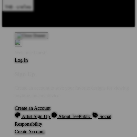
THB - บาทไทย
Product Safety
Intellectual Property Policy
CA: Do Not Sell My
Personal Information
Privacy Policy
Terms
Welcome Guest!
Log In
Sign Up
Create an account to save your favorite designs for viewing
anytime, on any device.
Create an Account
Artist Sign Up
About TeePublic
Social
Responsibility
Create Account