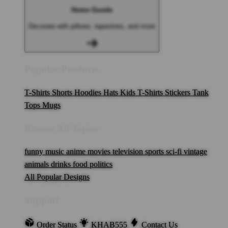
Home Goods
Decorate with pillows, tapestries, and more
Popular Products
T-Shirts
Shorts
Hoodies
Hats
Kids T-Shirts
Stickers
Tank
Tops
Mugs
Browse All Topics
funny
music
anime
movies
television
sports
sci-fi
vintage
animals
drinks
food
politics
All Popular Designs
Support
Order Status
KHAB555
Contact Us