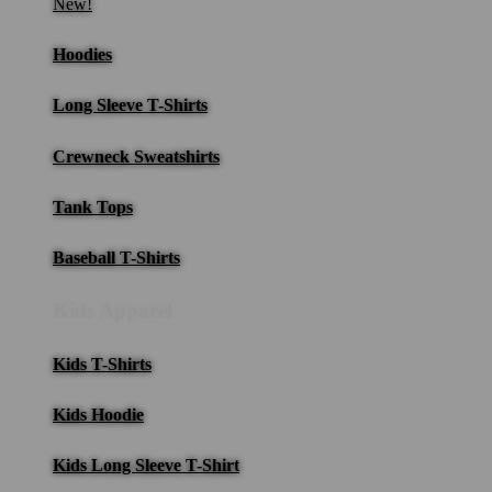
New!
Hoodies
Long Sleeve T-Shirts
Crewneck Sweatshirts
Tank Tops
Baseball T-Shirts
Kids Apparel
Kids T-Shirts
Kids Hoodie
Kids Long Sleeve T-Shirt