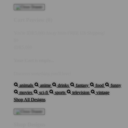
Cart Preview (0)
You're
IDR5,000
Away from
FREE US Shipping!
$0
IDR5,000
Your Cart is empty...
Discover something you'll love!
animals
anime
drinks
fantasy
food
funny
movies
sci-fi
sports
television
vintage
Shop All Designs
Shop Designs