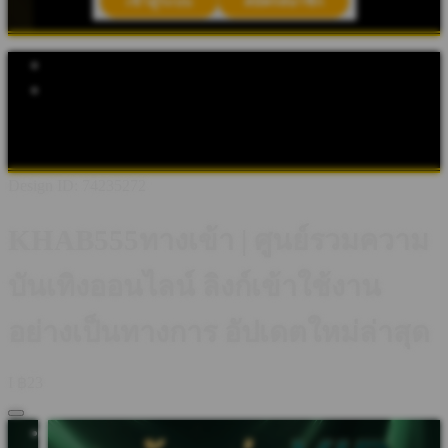
เข้าสู่ระบบ
สมัครสมาชิก
Explore Categories
Popular Products
Shop All Designs
KHAB555
KHAB555 เข้าสู่ระบบ
KHAB555
TH Slot
สล็อต
บ้านผลบอล
KHAB555 สล็อต
สล็อต KHAB555
Design ID: 74235272
KHAB555ทางเข้า | ศูนย์รวมความ
บันเทิงออนไลน์ ลิงก์เข้าใช้งาน
อย่างเป็นทางการ อัปเดตใหม่ล่าสุด
I
฿23