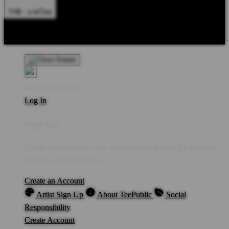
THB - บาทไทย
Product Safety
Intellectual Property Policy
CA: Do Not Sell My
Personal Information
Privacy Policy
Terms
Welcome Guest!
Log In
Sign Up
Create an account to save your favorite designs for viewing
anytime, on any device.
Create an Account
Artist Sign Up
About TeePublic
Social
Responsibility
Create Account