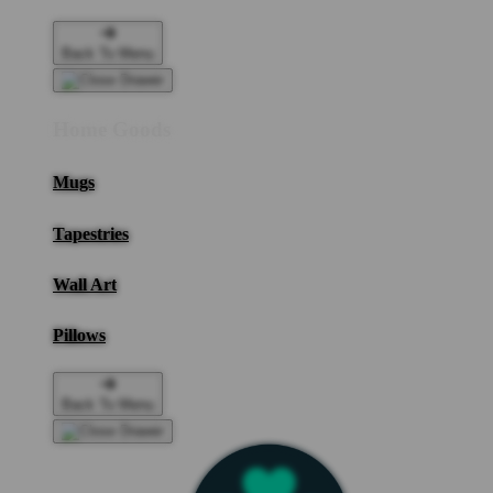
Back To Menu
Home Goods
Mugs
Tapestries
Wall Art
Pillows
Back To Menu