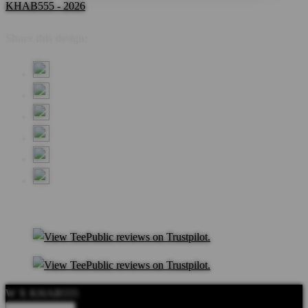
KHAB555 - 2026
Share this design:
W X KHAB555