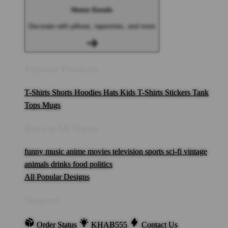
Home Goods
Decorate with pillows, tapestries, and more
Popular Products
T-Shirts
Shorts
Hoodies
Hats
Kids T-Shirts
Stickers
Tank
Tops
Mugs
Browse All Topics
funny
music
anime
movies
television
sports
sci-fi
vintage
animals
drinks
food
politics
All Popular Designs
Support
Order Status
KHAB555
Contact Us