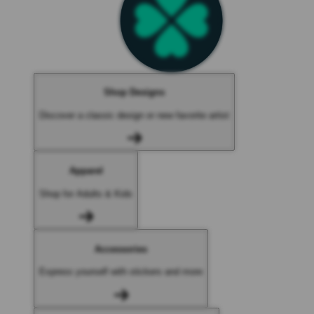
Shop Designs
Discover a classic design or new favorite artist
Apparel
Shop for Adults & Kids
Accessories
Express yourself with stickers and more