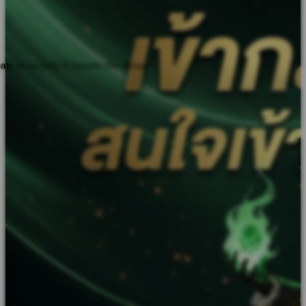
ate an account to favorite this design!