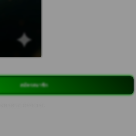
สมัครสมาชิก
KHAB555 OFFICIAL