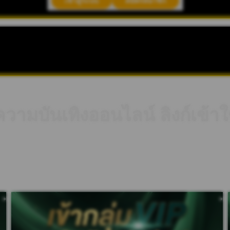
เข้าสู่ระบบ
สมัครสมาชิก
Slot
สล็อต
บ้านผลบอล
KHAB555 สล็อต
สล็อต KHAB555
วามบันเทิงออนไลน์ ลิงก์เข้า