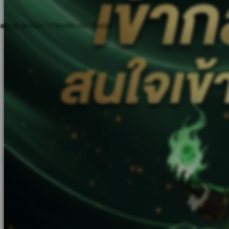
ate an account to favorite this design!