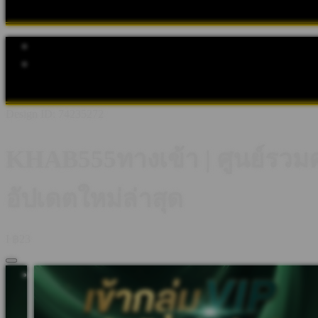
Explore Categories
Popular Products
Shop All Designs
KHAB555
KHAB555 เข้าสู่ระบบ
KHAB555 TH 
Design ID: 74235272
KHAB555ทางเข้า | ศูนย์รวมค
อัปเดตใหม่ล่าสุด
I
฿23