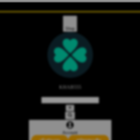
Shop
KHAB555
Account