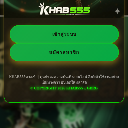
เข้าสู่ระบบ
สมัครสมาชิก
KHAB555ทางเข้า | ศูนย์รวมความบันเทิงออนไลน์ ลิงก์เข้าใช้งานอย่าง
เป็นทางการ อัปเดตใหม่ล่าสุด
© COPYRIGHT 2026 KHAB555 x GDRG