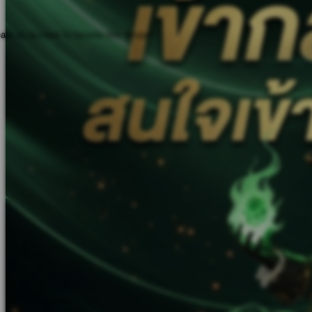
ate an account to favorite this design!