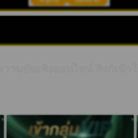
เข้าสู่ระบบ
สมัครสมาชิก
Slot
สล็อต
บ้านผลบอล
KHAB555 สล็อต
สล็อต KHAB555
วามบันเทิงออนไลน์ ลิงก์เข้า