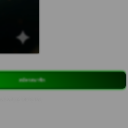
สมัครสมาชิก
KHAB555 OFFICIAL