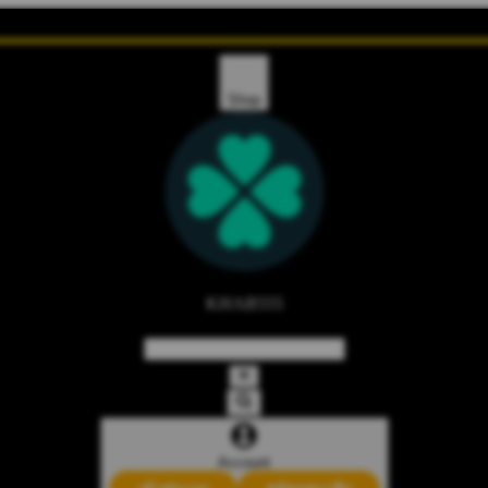
Shop
KHAB555
Account