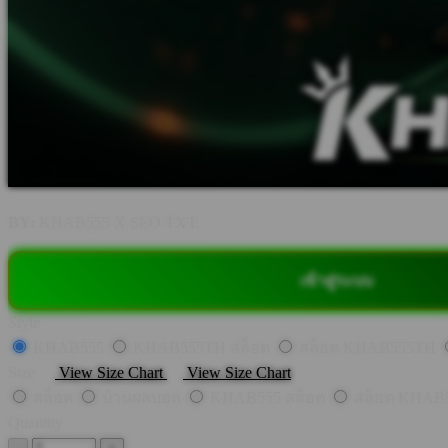
BY:
KHAB555 X SEO TXT.
เข้าสู่ระบบ
Style
KHAB555
KHAB555TH สล็อต
สล็อต KHAB555TH
Size
View Size Chart
View Size Chart
สล็อต
บ้านผลบอล
KHAB555 สล็อต
สล็อต KHAB
Quantity