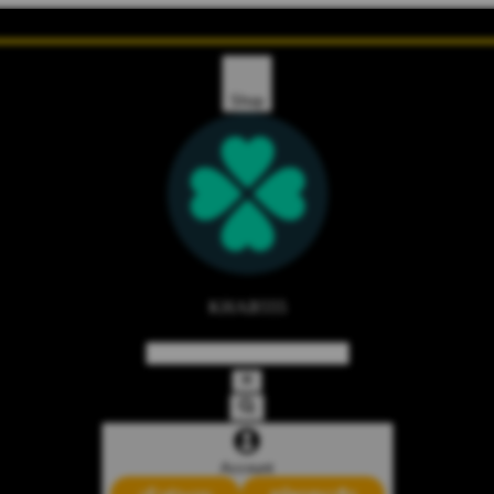
Shop
KHAB555
Account