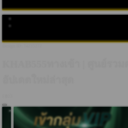
Explore Categories
Popular Products
Shop All Designs
KHAB555
KHAB555 เข้าสู่ระบบ
KHAB555 TH 
Design ID: 74235272
KHAB555ทางเข้า | ศูนย์รวมค
อัปเดตใหม่ล่าสุด
I
฿23