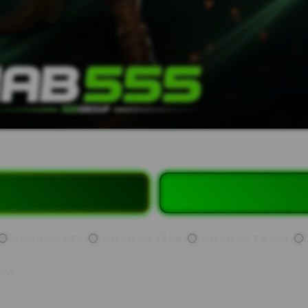
KHAB555 RTP
KHAB555 สล็อต
KHAB555 TH Slot
555