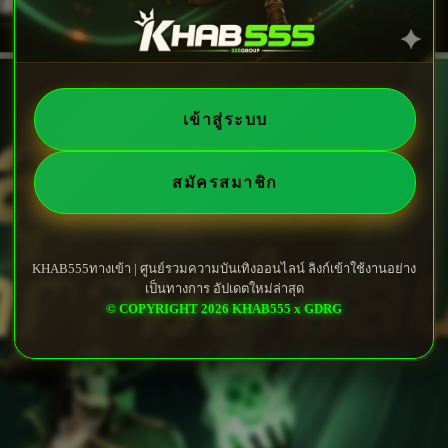
เข้าสู่ระบบ
สมัครสมาชิก
KHAB555ทางเข้า | ศูนย์รวมความบันเทิงออนไลน์ ลิงก์เข้าใช้งานอย่าง
เป็นทางการ อัปเดตใหม่ล่าสุด
© COPYRIGHT 2026 KHAB555 x GDRG