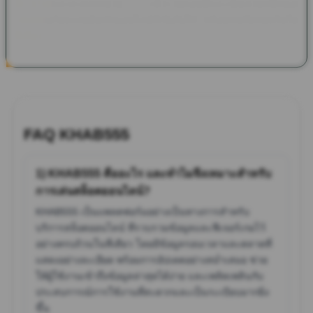
ที่ราบรื่นและสะดวกสบาย เข้าร่วมตอนนี้และเป็นส่วนหนึ่งของ
แพลตฟอร์มความบันเทิงออนไลน์ที่เชื่อถือได้ พร้อมเกมที่ครบครันใน
ที่เดียว
FAQ KHAB555
1) KHAB555 คืออะไร และทำไมจึงเหมาะสำหรับ
การเล่นสล็อตออนไลน์?
KHAB555 เป็นแพลตฟอร์มอย่างเป็นทางการสำหรับ
บริการสล็อตออนไลน์ ที่รวบรวมข้อมูลและฟีเจอร์เกมไว้
อย่างครบถ้วนในที่เดียว โดยมีข้อมูลรอบเวลาและตลาดที่
แสดงอย่างละเอียด พร้อมการอัปเดตอย่างสม่ำเสมอ ช่วย
ให้ผู้ใช้งานเข้าถึงข้อมูลล่าสุดได้ง่าย และเพลิดเพลินกับ
ประสบการณ์การใช้งานที่สะดวกและเป็นระเบียบมากยิ่ง
ขึ้น