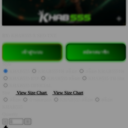
BY:
KHAB555 X SEO TXT.
เข้าสู่ระบบ
สมัครสมาชิก
Style
KHAB555
KHAB555TH สล็อต
สล็อต KHAB555TH
KHAB555 RTP
KHAB555 สล็อต
KHAB555 TH Slot
KHAB555 OFFICIAL
Size
View Size Chart
View Size Chart
สล็อต
บ้านผลบอล
KHAB555 สล็อต
สล็อต
KHAB555
Quantity
-
+