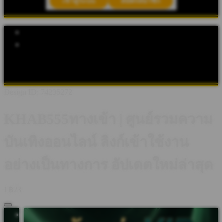
เข้าสู่ระบบ
สมัครสมาชิก
Explore Categories
Popular Products
Shop All Designs
KHAB555
KHAB555 เข้าสู่ระบบ
KHAB555
TH Slot
สล็อต
บ้านผลบอล
KHAB555 สล็อต
สล็อต KHAB555
Design ID: 74235272
KHAB555ทางเข้า | ศูนย์รวมความ
บันเทิงออนไลน์ ลิงก์เข้าใช้งาน
อย่างเป็นทางการ อัปเดตใหม่ล่าสุด
I
฿23