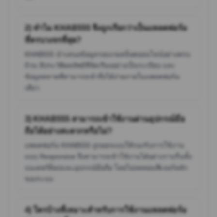
2) ทำไม KHAB555 จึงถูกเรียกว่าเป็นแพลตฟอร์ม
ที่ครบวงจรที่สุด?
KHAB555 นำเสนอข้อมูลรอบเกมสล็อตออนไลน์อย่างครบ
ถ้วน มีประวัติผลลัพธ์ที่จัดเรียงอย่างเป็นระเบียบ และ
ข้อมูลตลาดที่สามารถเข้าถึงได้ง่ายภายในแพลตฟอร์ม
เดียว
3) KHAB555 สามารถเข้าใช้งานผ่านอุปกรณ์มือ
ถือได้อย่างสะดวกหรือไม่?
แพลตฟอร์ม KHAB555 ถูกออกแบบให้รองรับการใช้งาน
แบบ Responsive จึงสามารถเข้าใช้งานได้อย่างราบรื่นทั้ง
บนเดสก์ท็อปและอุปกรณ์มือถือ โดยไม่ลดทอนฟีเจอร์หลัก
ของระบบ
4) ใครบ้างที่เหมาะสำหรับการใช้งานแพลตฟอร์ม