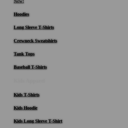
New!
Hoodies
Long Sleeve T-Shirts
Crewneck Sweatshirts
Tank Tops
Baseball T-Shirts
Kids Apparel
Kids T-Shirts
Kids Hoodie
Kids Long Sleeve T-Shirt