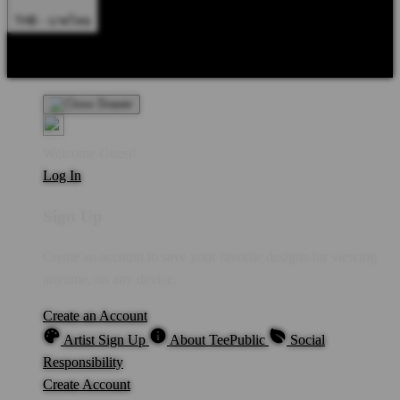
THB - บาทไทย
Product Safety
Intellectual Property Policy
CA: Do Not Sell My
Personal Information
Privacy Policy
Terms
Welcome Guest!
Log In
Sign Up
Create an account to save your favorite designs for viewing
anytime, on any device.
Create an Account
Artist Sign Up
About TeePublic
Social
Responsibility
Create Account