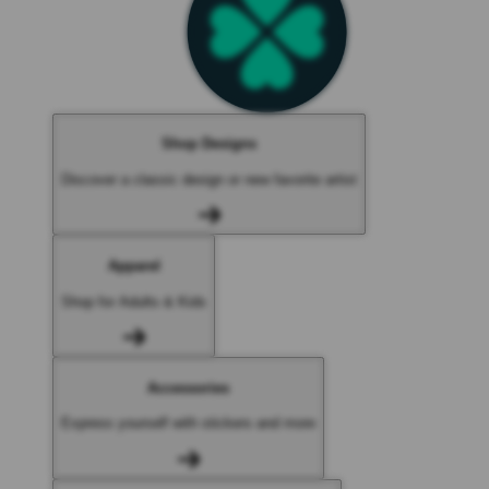
Shop Designs
Discover a classic design or new favorite artist
Apparel
Shop for Adults & Kids
Accessories
Express yourself with stickers and more