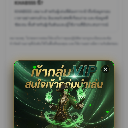
KHAB555 นี้?
KHAB555 เหมาะสำหรับผู้เล่นที่ต้องการเข้าถึงข้อมูลรอบ
เวลาอย่างครบถ้วน อินเทอร์เฟซที่เรียบง่าย และข้อมูลที่
ชัดเจน ทั้งสำหรับผู้เริ่มต้นและผู้ใช้งานที่มีประสบการณ์
หมายเหตุ: โปรดตรวจสอบให้แน่ใจว่าคุณปฏิบัติตามกฎระเบียบและข้อ
จำกัดด้านอายุที่บังคับใช้ในพื้นที่ของคุณ และใช้งานอย่างมีความรับผิดชอบ
Testimoni Pemain KHAB555
Chan
?????
ฉันชอบดีไซน์ที่เรียบง่ายและเข้าใจง่าย ทุกตัวเลือกถูกรวม
ไว้ในบัญชีเดียว ทำให้ไม่ต้องยุ่งยากในการสลับไปใช้งาน
แพลตฟอร์มอื่น
05 Feb 2026
Verified Member