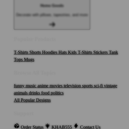
Home Goods
Decorate with pillows, tapestries, and more
Popular Products
T-Shirts
Shorts
Hoodies
Hats
Kids T-Shirts
Stickers
Tank
Tops
Mugs
Browse All Topics
funny
music
anime
movies
television
sports
sci-fi
vintage
animals
drinks
food
politics
All Popular Designs
Support
Order Status
KHAB555
Contact Us