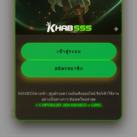
Tanai
?????
ตั้งแต่เข้าร่วมกับ KHAB555 ฉันรู้สึกสะดวกสบายมากขึ้น
เนื่องจากมีตัวเลือกของสล็อตออนไลน์ที่ครบถ้วน
กระบวนการฝากเงินรวดเร็ว และข้อมูลผลลัพธ์มีการ
อัปเดตอย่างตรงเวลา
28 Jan 2026
Member Aktif
เข้าสู่ระบบ
Runay
?????
สมัครสมาชิก
ในความเห็นของฉัน ระบบของ KHAB555 มีความเสถียร
และแทบไม่เกิดปัญหา การใช้งานสะดวกมากขึ้น และการ
ถอนเงินมักดำเนินการได้อย่างราบรื่นโดยไม่ล่าช้า
KHAB555ทางเข้า | ศูนย์รวมความบันเทิงออนไลน์ ลิงก์เข้าใช้งาน
12 Jan 2026
Live Chat Support
อย่างเป็นทางการ อัปเดตใหม่ล่าสุด
© COPYRIGHT 2026 KHAB555 x GDRG
*ความคิดเห็นข้างต้นเป็นประสบการณ์ของผู้ใช้งาน โปรดใช้งานอย่างมี
วิจารณญาณและปฏิบัติตามกฎระเบียบที่เกี่ยวข้อง