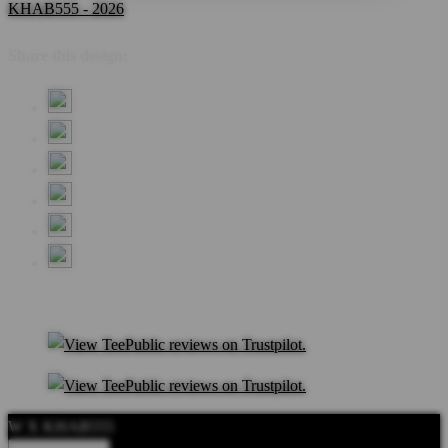
KHAB555 - 2026
Share this design:
W X KHAB555