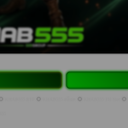
KHAB555 RTP
KHAB555 สล็อต
KHAB555 TH Slot
555