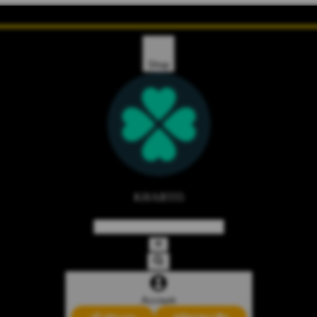
Shop
KHAB555
Account