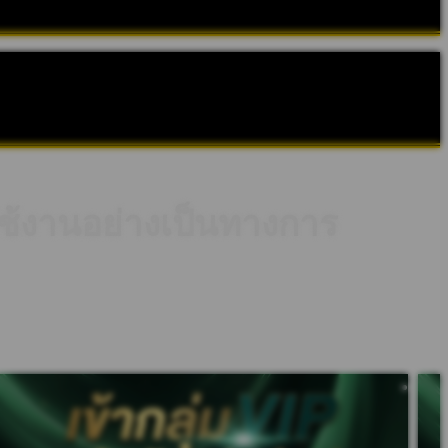
ใช้งานอย่างเป็นทางการ