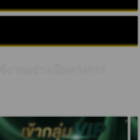
ใช้งานอย่างเป็นทางการ