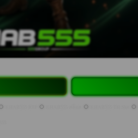
KHAB555 RTP
KHAB555 สล็อต
KHAB555 TH Slot
555