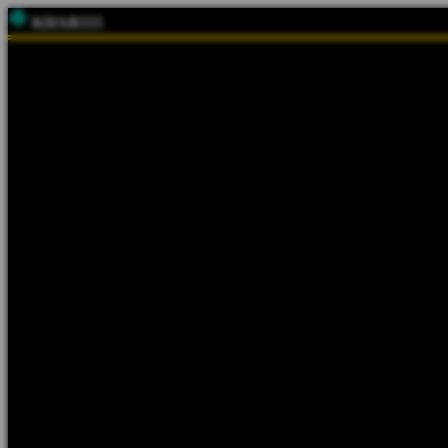
KHAB555