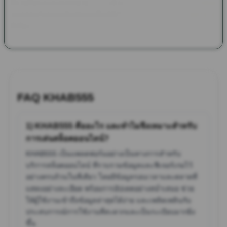
ที่ราบรื่นและสะดวกสบาย เข้าร่วมตอนนี้และเป็นส่วนหนึ่งของ
แพลตฟอร์มความบันเทิงออนไลน์ที่เชื่อถือได้ พร้อมเกมที่ครบครันใน
ที่เดียว
FAQ KHAB555
1) KHAB555 คืออะไร และทำไมจึงเหมาะสำหรับ
การเล่นสล็อตออนไลน์?
KHAB555 เป็นแพลตฟอร์มอย่างเป็นทางการสำหรับ
บริการสล็อตออนไลน์ ที่รวบรวมข้อมูลและฟีเจอร์เกมไว้
อย่างครบถ้วนในที่เดียว โดยมีข้อมูลรอบเวลาและตลาดที่
แสดงอย่างละเอียด พร้อมการอัปเดตอย่างสม่ำเสมอ ช่วย
ให้ผู้ใช้งานเข้าถึงข้อมูลล่าสุดได้ง่าย และเพลิดเพลินกับ
ประสบการณ์การใช้งานที่สะดวกและเป็นระเบียบมากยิ่ง
ขึ้น