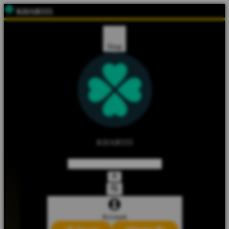
KHAB555
Shop
KHAB555
Account