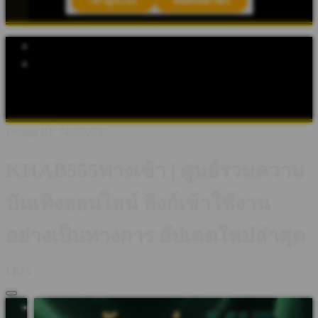
เข้าสู่ระบบ
สมัครสมาชิก
Explore Categories
Popular Products
Shop All Designs
KHAB555
KHAB555 เข้าสู่ระบบ
KHAB555
TH Slot
สล็อต
บ้านผลบอล
KHAB555 สล็อต
สล็อต KHAB555
Design ID: 74235272
KHAB555ทางเข้า | ศูนย์รวมความ
บันเทิงออนไลน์ ลิงก์เข้าใช้งาน
อย่างเป็นทางการ อัปเดตใหม่ล่าสุด
I
฿23