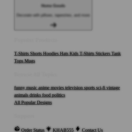
Home Goods
Decorate with pillows, tapestries, and more
Popular Products
T-Shirts
Shorts
Hoodies
Hats
Kids T-Shirts
Stickers
Tank
Tops
Mugs
Browse All Topics
funny
music
anime
movies
television
sports
sci-fi
vintage
animals
drinks
food
politics
All Popular Designs
Support
Order Status
KHAB555
Contact Us