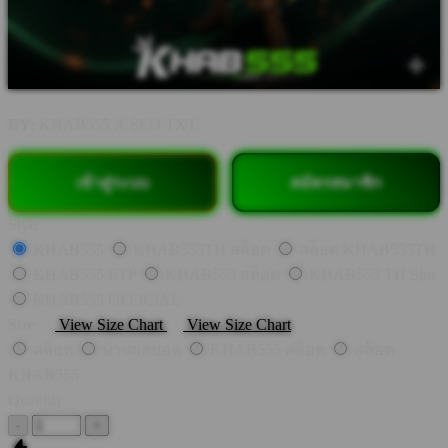
BY:
KHAB555 X SEO TXT.
เข้าสู่ระบบ
สมัครสมาชิก
Style
KHAB555
KHAB555TH สล็อต
สล็อต KHAB555TH
KHAB555 RTP
KHAB555 สล็อต
KHAB555 TH Slot
KHAB555 OFFICIAL
Size
View Size Chart
View Size Chart
สล็อต
บ้านผลบอล
KHAB555 สล็อต
สล็อต
KHAB555
Quantity
-
+