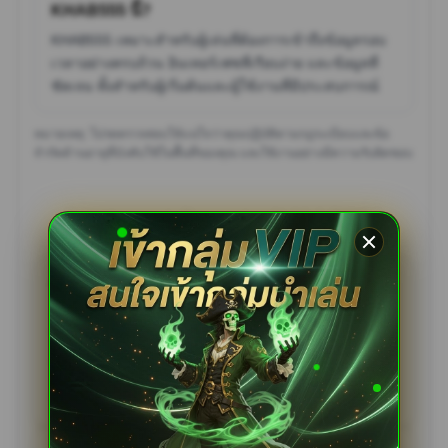
KHAB555 นี้?
KHAB555 เหมาะสำหรับผู้เล่นที่ต้องการเข้าถึงข้อมูลรอบ
เวลาอย่างครบถ้วน อินเทอร์เฟซที่เรียบง่าย และข้อมูลที่
ชัดเจน ทั้งสำหรับผู้เริ่มต้นและผู้ใช้งานที่มีประสบการณ์
หมายเหตุ: โปรดตรวจสอบให้แน่ใจว่าคุณปฏิบัติตามกฎระเบียบและข้อ
จำกัดด้านอายุที่บังคับใช้ในพื้นที่ของคุณ และใช้งานอย่างมีความรับผิดชอบ
Testimoni Pemain KHAB555
Chan
?????
ฉันชอบดีไซน์ที่เรียบง่ายและเข้าใจง่าย ทุกตัวเลือกถูกรวม
ไว้ในบัญชีเดียว ทำให้ไม่ต้องยุ่งยากในการสลับไปใช้งาน
แพลตฟอร์มอื่น
05 Feb 2026
Verified Member