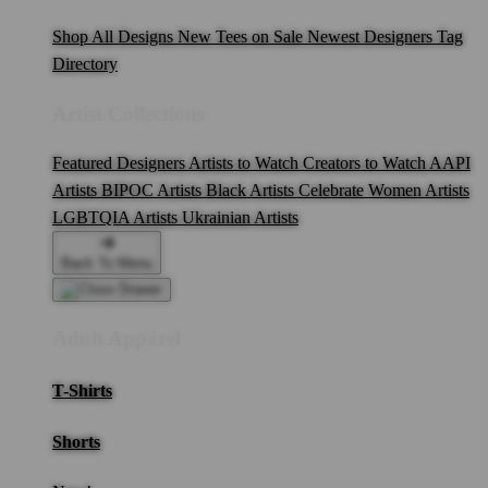
Shop All Designs
New Tees on Sale
Newest Designers
Tag
Directory
Artist Collections
Featured Designers
Artists to Watch
Creators to Watch
AAPI
Artists
BIPOC Artists
Black Artists
Celebrate Women Artists
LGBTQIA Artists
Ukrainian Artists
Back To Menu
Adult Apparel
T-Shirts
Shorts