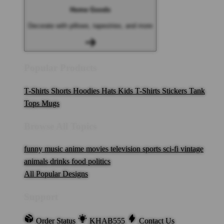
Home Goods
Decorate with pillows, tapestries, and more
Popular Products
T-Shirts
Shorts
Hoodies
Hats
Kids T-Shirts
Stickers
Tank
Tops
Mugs
Browse All Topics
funny
music
anime
movies
television
sports
sci-fi
vintage
animals
drinks
food
politics
All Popular Designs
Support
Order Status
KHAB555
Contact Us