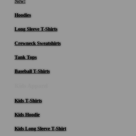
New!
Hoodies
Long Sleeve T-Shirts
Crewneck Sweatshirts
Tank Tops
Baseball T-Shirts
Kids Apparel
Kids T-Shirts
Kids Hoodie
Kids Long Sleeve T-Shirt